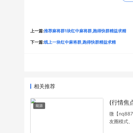
打麻将是一门需要心理素质的游戏。串一串连续
持冷静，不轻易放弃，才是在麻将牌桌上取得成
桌环境和战术策略。
上一篇:
推荐麻将群1块红中麻将群,跑得快群精益求精
以上是我在麻将游戏中的一些技巧和心得体会，
下一篇:
线上一块红中麻将群,跑得快群精益求精
能，才能在麻将游戏中获得更多的胜利。毕竟，
升。多番亲身实践，加上技巧的积累和各种心得
地。
原文链接：
http://www.fishtt.cn/news/328.htm
以上就是关于
一元一分红中麻将群
全部的内容，
相关推荐
(行情焦
能源
微【nq8
友圈模式、
加,①活跃