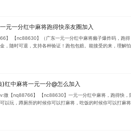
畅玩。微信扫码支付。③一元一分红中麻将，跑得快等多种玩法
空桌，不惧三缺一，可自己组团开台，一人买分，均分四人！④ 
，安卓、苹果
一元一分红中麻将跑得快亲友圈加入
8766】 【nc88630】（广东一元一分红中麻将癞子爆炸码，跑得
金，随时可退，支持各种验证！跑包包赔。能接受的来，理解怕
不上微信就加QQ【493842285】，不能接受的就不麻烦加了
分红中癞子爆炸码麻将，跑得快）非诚勿扰，专职麻将群四年。
典)红中麻将一元一分@怎么加入
:微【nq88766】 【nc88630】一元一分红中麻将，跑得快，
可以玩，蹲厕所的时候你可以打麻将，吃饭的时候你可以打麻将
你可以打麻将，躺在床上你可以打麻将，随时随地，你想怎么玩
小改改也多，还能交朋友，何乐而不为，快来找我吧，我一直都
低房费，八局才一元.