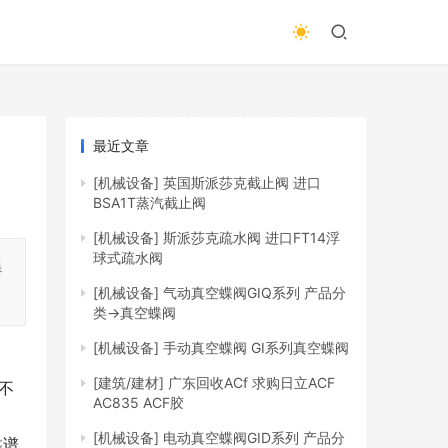
最近文章
[机械设备]
英国斯派莎克截止阀 进口
BSA1T蒸汽截止阀
[机械设备]
斯派莎克疏水阀 进口FT14浮
球式疏水阀
爆
[机械设备]
气动真空蝶阀GIQ系列 产品分
类→真空蝶阀
[机械设备]
手动真空蝶阀 GI系列真空蝶阀
[建筑/建材]
广东回收ACf 求购日立ACF
不
AC835 ACF胶
[机械设备]
电动真空蝶阀GID系列 产品分
靠谱