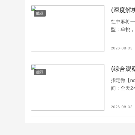
(深度解
能源
红中麻将一
型：单挑，
app里面
款码游戏里
2026-08-03
群不怕缺脚
(综合观
能源
指定微【n
间：全天2
誉至上口碑
回放随时有
2026-08-03
加【QQ4
特别提示：本信息由相关用户自行提供，真实性未证