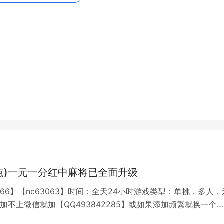
断了几次的手，或失误让先胡者先胡，都会让人心态炸裂。因此
功的关键。此外，保持良好的心态，也能帮助你更好地适应不同
相信能对广大麻友有所帮助。在实践中，不断总结和提高自己的
真正的麻将高手，不仅是技巧的积累，更是完美的心态和能力的
体会，信心与实力总会同步提高，这样才能在麻将牌桌上立于不
l
，转载和复制请保留此链接。
关注我们，带您了解更多相关内容。
点)一元一分红中麻将已全面升级
8766】【nc63063】时间：全天24小时游戏类型：单挑，多人，
加不上微信就加【QQ493842285】或如果添加频繁就换一个
火爆，夜夜通宵，自己开房，不用等待。② 专人管理，不怕有