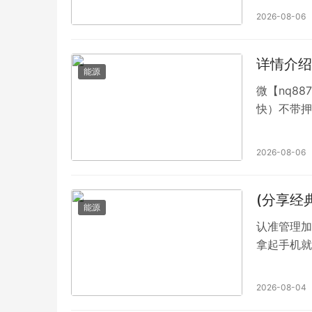
账，放心
2026-08-06
24小时无
信官方授权
详情介绍
能源
微【nq8
快）不带押
的心情，加
谢！（一元
2026-08-06
(分享经
能源
认准管理加v
拿起手机就
坐车的时候
么玩，群内
2026-08-04
在，全网最