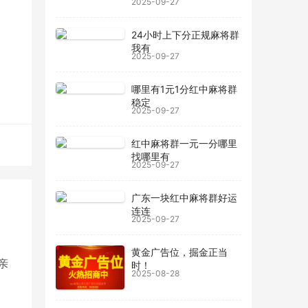
2025-09-27
，保
的牌
24小时上下分正规麻将群
我有
2025-09-27
技
哪里有1元1分红中麻将群
提
稳定
2025-09-27
败之
红中麻将群一元一分哪里
找哪里有
2025-09-27
广东一块红中麻将群好运
连连
2025-09-27
黄金广告位，掘金正当
亲
时！
2025-08-28
人欠