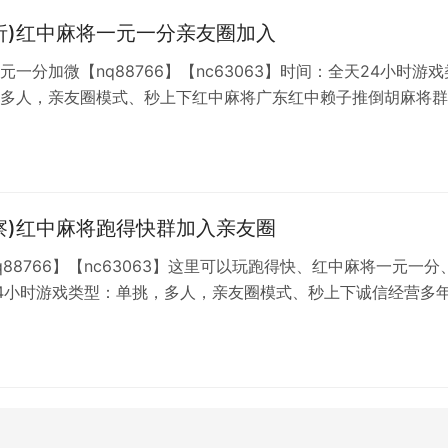
析)红中麻将一元一分亲友圈加入
元一分加微【nq88766】【nc63063】时间：全天24小时游戏
多人，亲友圈模式、秒上下红中麻将广东红中赖子推倒胡麻将群
打群内发战绩截图结算，结算方式为发包或者自己的微信跟支付宝
充值砖石房费自动扣除八局一个非常方便玩起来也方便两百多人
不怕跑包也不用担心打合手每局可以自己回放.
察)红中麻将跑得快群加入亲友圈
q88766】【nc63063】这里可以玩跑得快、红中麻将一元一分
4小时游戏类型：单挑，多人，亲友圈模式、秒上下诚信经营多
最好，全网最靠谱没有之一，100%真人组局无需等待，有IP定
专人巡查伙牌。没有鸭金。想找靠谱平台的速度来！加不上微信
93842285】或如果添加频繁就换一个。
实，仅供参考。请谨慎采用，风险自负。