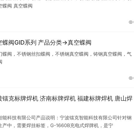
空蝶阀 真空蝶阀
蝶阀GID系列 产品分类→真空蝶阀
门蝶阀，不锈钢丝扣蝶阀，不锈钢真空蝶阀，铸钢真空蝶阀，气
阀
波镭克标牌焊机 济南标牌焊机 福建标牌焊机 唐山焊
智能科技有限公司产品说明：宁波镭克智能科技有限公司针对钢
生产中，需要焊挂标签，G-1660B充电式焊牌机，是宁