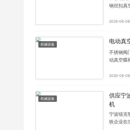
钢丝扣真
2026-08-08
电动真空
机械设备
不锈钢阀
动真空蝶
2026-08-08
供应宁
机械设备
机
宁波镭克
铁企业在