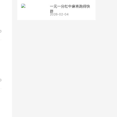
一元一分红中麻将跑得快
群
2026-02-04
0
0