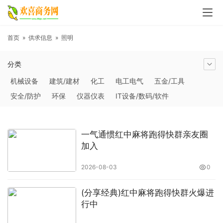
首页
»
供求信息
»
照明
分类
机械设备
建筑/建材
化工
电工电气
五金/工具
安全/防护
环保
仪器仪表
IT设备/数码/软件
农林牧副渔
交通运输
商务服务
冶金矿产
塑料
橡胶
食品饮料
电子元器件
医疗/护理
包装/印刷
一气通惯红中麻将跑得快群亲友圈
汽摩及配件
日用百货
能源
加工
照明
通信产品
加入
家用电器
美妆日化
运动户外
服装
传媒/广电
2026-08-03
0
工艺品/礼品
纺织/皮革
办公/文教
纸业
其他未分类
(分享经典)红中麻将跑得快群火爆进
行中