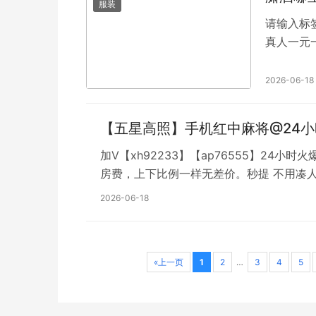
服装
请输入标签内
真人一元
2026-06-18
【五星高照】手机红中麻将@24小
加V【xh92233】【ap76555】24小
房费，上下比例一样无差价。秒提 不用凑
控，每局视频可自己回放，一心为玩家着想
2026-06-18
玩 绝不勉强！加不上微信就加QQ(42108
«上一页
1
2
…
3
4
5