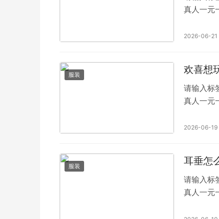
真人一元
2026-06-21
欢喜想
服装
请输入标签内
真人一元
2026-06-19
耳垂怎
服装
请输入标签内
真人一元