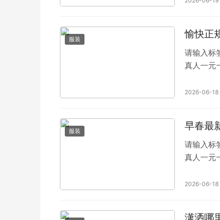
2026-06-19
愉快正
服装
请输入标签内
真人一元
2026-06-18
早春最
服装
请输入标签内
真人一元
2026-06-18
潇洒哪