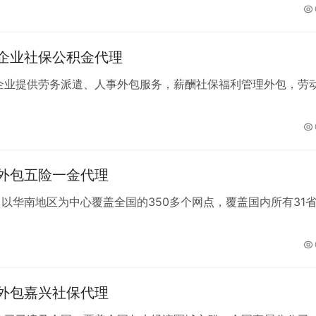
切验证 安全 信誉随你考验。加不上微信加QQ:QQ493842285
频繁就换一个加。
企业社保公积金代理
家企业提供劳务派遣、人事外包服务，薪酬社保福利管理外包，劳
外包五险一金代理
以华南地区为中心覆盖全国的350多个网点，覆盖国内所有31
外包嘉兴社保代理