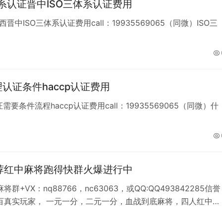
认证晋中ISO三体系认证费用
SO三体系认证费用call：19935569065（同微）ISO三
认证条件haccp认证费用
条件流程haccp认证费用call：19935569065（同微）什
荐红中麻将跑得快群火爆进行中
群+VX：nq88766，nc63063，或QQ:QQ493842285信誉
百真实玩家， 一元一分，二元一分，血战到底麻将，四人红中麻
都有，所有群都能经得起考研和验证。 废话不多说，诚心来玩