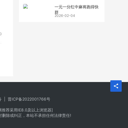
一元一分红中麻将跑得快
群
2026-02-04
0
务
|
晋ICP备2022001766号
荐采用IE8.0及以上浏览器]
时删除或纠正，本站不承担任何法律责任!