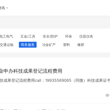
资讯
电工电气
五金/工具
安全/防护
环保
仪器仪表
交通运输
商务服务
冶金矿产
塑料
橡胶
理
包装/印刷
汽摩及配件
日用百货
能源
加工
美妆日化
运动户外
服装
传媒/广电
工艺品/礼品
其他未分类
业申办科技成果登记流程费用
果登记流程费用call：19935569065（同微）科技成果证