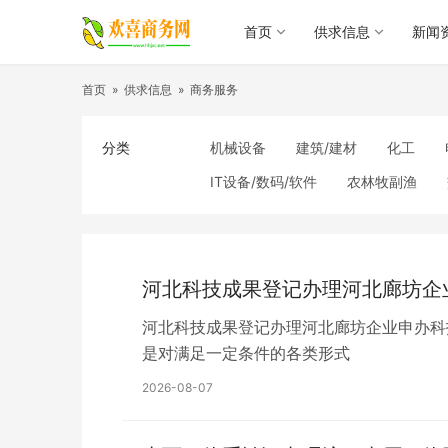
首页
供求信息
新闻
首页
»
供求信息
»
商务服务
分类
机械设备
建筑/建材
化工
IT设备/数码/软件
农林牧副渔
食品饮料
电子元器件
医疗/护
照明
通信产品
家用电器
纺织/皮革
办公/文教
纸业
河北科技成果登记办理河北廊坊企
河北科技成果登记办理河北廊坊企业申办科技成
是对满足一定条件的各类形式
2026-08-07