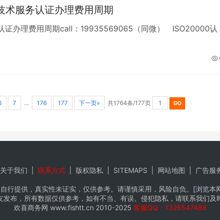
息技术服务认证办理费用周期
办理费用周期call：19935569065（同微） ISO20000认
6
7
…
176
177
下一页»
共1764条/177页
关于我们
|
联系方式
|
版权隐私
|
SITEMAPS
|
网站地图
|
广告服
自行提供，真实性未证实，仅供参考。请谨慎采用，风险自负。[浏览本网推
友发布，所有数据仅供参考，如有不当、有误、侵犯隐私，请联系我们及
欢喜商务网
www.fishtt.cn
2010-2025
客服QQ：1326547488