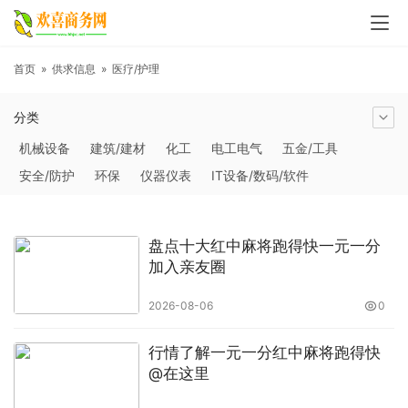
首页
»
供求信息
»
医疗/护理
分类
机械设备
建筑/建材
化工
电工电气
五金/工具
安全/防护
环保
仪器仪表
IT设备/数码/软件
农林牧副渔
交通运输
商务服务
冶金矿产
塑料
橡胶
食品饮料
电子元器件
医疗/护理
包装/印刷
盘点十大红中麻将跑得快一元一分
汽摩及配件
日用百货
能源
加工
照明
通信产品
加入亲友圈
家用电器
美妆日化
运动户外
服装
传媒/广电
2026-08-06
0
工艺品/礼品
纺织/皮革
办公/文教
纸业
其他未分类
行情了解一元一分红中麻将跑得快
@在这里