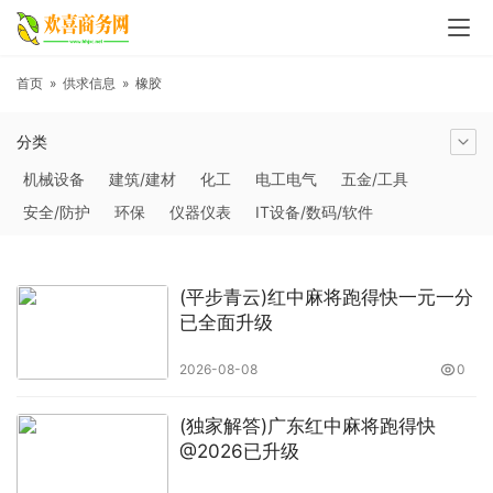
首页
»
供求信息
»
橡胶
分类
机械设备
建筑/建材
化工
电工电气
五金/工具
安全/防护
环保
仪器仪表
IT设备/数码/软件
农林牧副渔
交通运输
商务服务
冶金矿产
塑料
橡胶
食品饮料
电子元器件
医疗/护理
包装/印刷
(平步青云)红中麻将跑得快一元一分
汽摩及配件
日用百货
能源
加工
照明
通信产品
已全面升级
家用电器
美妆日化
运动户外
服装
传媒/广电
2026-08-08
0
工艺品/礼品
纺织/皮革
办公/文教
纸业
其他未分类
(独家解答)广东红中麻将跑得快
@2026已升级