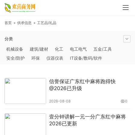
首页
»
供求信息
»
工艺品/礼品
分类
机械设备
建筑/建材
化工
电工电气
五金/工具
安全/防护
环保
仪器仪表
IT设备/数码/软件
农林牧副渔
交通运输
商务服务
冶金矿产
塑料
橡胶
食品饮料
电子元器件
医疗/护理
包装/印刷
信誉保证广东红中麻将跑得快
汽摩及配件
日用百货
能源
加工
照明
通信产品
@2026已升级
家用电器
美妆日化
运动户外
服装
传媒/广电
2026-08-08
0
工艺品/礼品
纺织/皮革
办公/文教
纸业
其他未分类
壹分钟讲解一元一分广东红中麻将
2026已更新