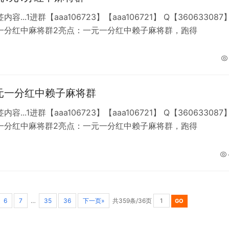
容...1进群【aaa106723】【aaa106721】 Q【360633087
一分红中麻将群2亮点：一元一分红中赖子麻将群，跑得
元一分红中赖子麻将群
容...1进群【aaa106723】【aaa106721】 Q【360633087
一分红中麻将群2亮点：一元一分红中赖子麻将群，跑得
6
7
…
35
36
下一页»
共359条/36页