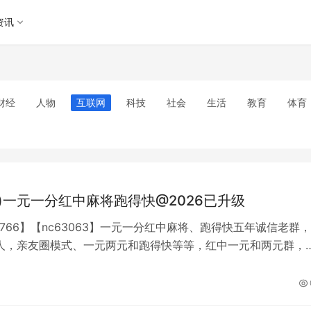
资讯
财经
人物
互联网
科技
社会
生活
教育
体育
)一元一分红中麻将跑得快@2026已升级
8766】【nc63063】一元一分红中麻将、跑得快五年诚信老群，
人，亲友圈模式、一元两元和跑得快等等，红中一元和两元群，
,抓马为爆炸码，八组一结算，要玩的欢迎加微信咨询。加不上微
Q493842285】或如果添加频繁就换一个加，我不能保证你能
，但我能保证钱能百分之百到位。