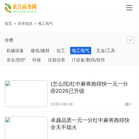
首页
»
供求信息
»
电工电气
分类
机械设备
建筑/建材
化工
电工电气
五金/工具
安全/防护
环保
仪器仪表
IT设备/数码/软件
农林牧副渔
交通运输
商务服务
冶金矿产
塑料
橡胶
食品饮料
电子元器件
医疗/护理
包装/印刷
(怎么找)红中麻将跑得快一元一分
汽摩及配件
日用百货
能源
加工
照明
通信产品
@2026已升级
家用电器
美妆日化
运动户外
服装
传媒/广电
2026-08-08
1
工艺品/礼品
纺织/皮革
办公/文教
纸业
其他未分类
卓越品质一元一分红中麻将跑得快
全天不熄火