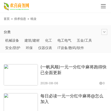
首页
»
供求信息
»
纸业
分类
机械设备
建筑/建材
化工
电工电气
五金/工具
安全/防护
环保
仪器仪表
IT设备/数码/软件
农林牧副渔
交通运输
商务服务
冶金矿产
塑料
橡胶
食品饮料
电子元器件
医疗/护理
包装/印刷
(一帆风顺)一元一分红中麻将跑得快
汽摩及配件
日用百货
能源
加工
照明
通信产品
已全面更新
家用电器
美妆日化
运动户外
服装
传媒/广电
2026-08-06
0
工艺品/礼品
纺织/皮革
办公/文教
纸业
其他未分类
每日必读一元一分红中麻将@怎么
加入