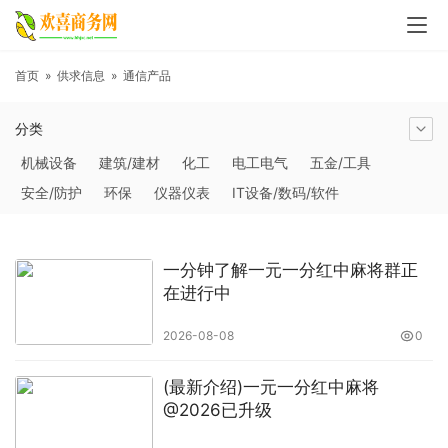
首页
»
供求信息
»
通信产品
分类
机械设备
建筑/建材
化工
电工电气
五金/工具
安全/防护
环保
仪器仪表
IT设备/数码/软件
农林牧副渔
交通运输
商务服务
冶金矿产
塑料
橡胶
食品饮料
电子元器件
医疗/护理
包装/印刷
一分钟了解一元一分红中麻将群正
汽摩及配件
日用百货
能源
加工
照明
通信产品
在进行中
家用电器
美妆日化
运动户外
服装
传媒/广电
2026-08-08
0
工艺品/礼品
纺织/皮革
办公/文教
纸业
其他未分类
(最新介绍)一元一分红中麻将
@2026已升级