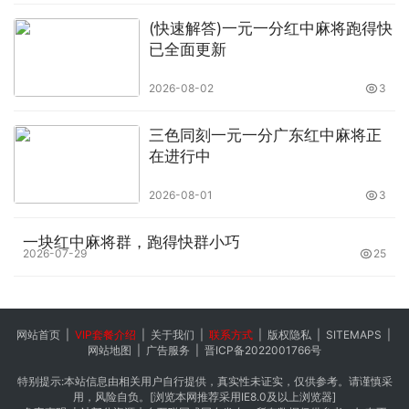
(快速解答)一元一分红中麻将跑得快
已全面更新
2026-08-02
3
三色同刻一元一分广东红中麻将正
在进行中
2026-08-01
3
一块红中麻将群，跑得快群小巧
2026-07-29
25
网站首页
|
VIP套餐介绍
|
关于我们
|
联系方式
|
版权隐私
|
SITEMAPS
|
网站地图
|
广告服务
|
晋ICP备2022001766号
特别提示:本站信息由相关用户自行提供，真实性未证实，仅供参考。请谨慎采
用，风险自负。[浏览本网推荐采用IE8.0及以上浏览器]