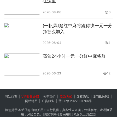
在这里
2026-08-06
6
(一帆风顺)红中麻将跑得快一元一分
@怎么加入
2026-08-04
4
高耸24小时一元一分红中麻将群
2026-06-23
12
网站首页
|
VIP套餐介绍
|
关于我们
|
联系方式
|
版权隐私
|
SITEMAPS
|
网站地图
|
广告服务
|
晋ICP备2022001766号
特别提示:本站信息由相关用户自行提供，真实性未证实，仅供参考。请谨慎采
用，风险自负。[浏览本网推荐采用IE8.0及以上浏览器]