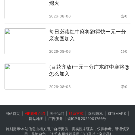
熄火
2026-08-06
0
每日必读红中麻将跑得快一元一分
亲友圈加入
2026-08-06
0
(百花齐放)一元一分广东红中麻将@
怎么加入
2026-08-03
0
网站首页
|
VIP套餐介绍
|
关于我们
|
联系方式
|
版权隐私
|
SITEMAPS
|
网站地图
|
广告服务
|
晋ICP备2022001766号
特别提示:本站信息由相关用户自行提供，真实性未证实，仅供参考。请谨慎采
用，风险自负。[浏览本网推荐采用IE8.0及以上浏览器]