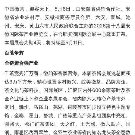
中国徽茶，迎客天下。5月8日，由安徽省供销合作社、安
徽省农业农村厅、安徽省商务厅及合肥、六安、宣城、池
州、安庆、黄山六市人民政府联合主办的2026第十八届安
徽国际茶产业博览会，在合肥滨湖国际会展中心隆重开幕。
本届展会为期4天，将持续至5月11日。
百茗争辉
全链聚合强产业
千茗竞秀汇万商，徽韵茶香飘四海。本届茶博会展览总面积
达3万平方米，精心设置乡村振兴、皖美徽茶、品牌茶企、
茶文化与茶科技、国际展区，汇聚国内外600余家茶叶及茶
全产业链上下游企业参展参会。省内除六大核心产茶市外，
亳州、滁州、马鞍山、芜湖、铜陵等市同步设立特色主题专
馆，金寨、霍山、舒城、广德等重点产茶县组团集中亮相。
谢裕大、祁门红茶集团、天之红、王光熙、徽六瓜片、国
润、雨思忆岳西翠兰、金羽兰茶业等省内知名龙头茶企悉数