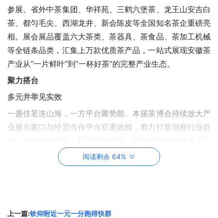
参展。省外中茶集团、华祥苑、三鹤六堡茶、龙王山安吉白
茶、都匀毛尖、西湖龙井、新会陈皮等全国知名茶企重磅亮
相。展会展品覆盖六大茶类、茶器具、茶食品、茶加工机械
等全链条品类，汇集上万款优质茶产品，一站式展现安徽茶
产业从“一片鲜叶”到“一杯好茶”的完整产业生态。
聚力搭台
多元并举见实效
一盏佳茗连山海，一方平台聚势能。本届茶博会持续放大产
业展示窗口与经贸合作平台双重效能，着力打造洞察行业趋
势、精准对接商机、拓宽徽茶销路、赋能产业发展的务实高
能平台。展会邀约八马茶业、华祥苑、天福茗茶、霸王茶
阅读剩余 64%
姬、古茗茶饮，以及京东、阿里巴巴、盒马鲜生、胖东来、
农夫山泉、雀巢等全国头部茶企、连锁茶饮品牌、大型商超
平台、重点渠道采购商，汇聚北京、沈阳等全国重点茶叶销
区经销商超1400家。展会前期精准摸排供需信息、提前做
上一篇:
钦仰附近一元一分跑得快群