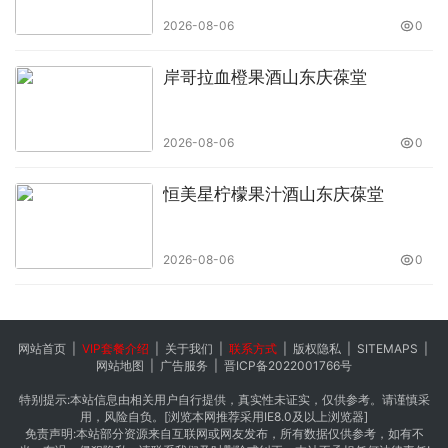
2026-08-06
0
岸哥拉血橙果酒山东庆葆堂
2026-08-06
0
恒美星柠檬果汁酒山东庆葆堂
2026-08-06
0
网站首页
|
VIP套餐介绍
|
关于我们
|
联系方式
|
版权隐私
|
SITEMAPS
|
网站地图
|
广告服务
|
晋ICP备2022001766号
特别提示:本站信息由相关用户自行提供，真实性未证实，仅供参考。请谨慎采
用，风险自负。[浏览本网推荐采用IE8.0及以上浏览器]
免责声明:本站部分资源来自互联网或网友发布，所有数据仅供参考，如有不