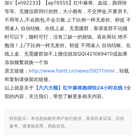
加V【xh92233】【ap76555】红中麻将、血战，跑得快
等等。无微信群同行勿扰，大小都有，不交押金,不要房卡,
不用等人,不会跑包,不会欠账.上下比例一样无差价。秒提 不
用凑人 自动结账、在线上桌、无需建群，靠谱老群不玩随
时可以下，随时可打，没有三缺一的烦恼。喜欢再玩 绝不
勉强！上/下比例一样无差价。秒提 不用凑人 自动结账、在
线上桌、无需建群加不上微信就加QQ(421089411)或如果
添加频繁就换一个加
原文链接：
http://www.fishtt.cn/news/59217.html
，转载
和复制请保留此链接。
以上就是关于
【六六大顺】红中麻将跑得快24小时在线 1
全
部的内容，关注我们，带您了解更多相关内容。
特别提示：本信息由相关用户自行提供，真实性未证实，仅供
参考。请谨慎采用，风险自负。